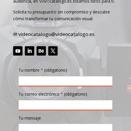
audiencia, en Videocatálogo.es estamos listos para ti.
Solicita tu presupuesto sin compromiso y descubre
cómo transformar tu comunicación visual.
✉︎
videocatalogo@videocatalogo.es
YouTube
LinkedIn
Seguir
Twitter
Tu nombre
*
(obligatorio)
Tu correo electrónico
*
(obligatorio)
Tu mensaje