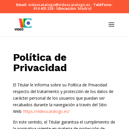
Skip
Email:
videocatalogo@videocatalogo.es -
Teléfono:
to
614 405 238 -
Ubicación:
Madrid
content
Política de
Privacidad
El Titular le informa sobre su Política de Privacidad
respecto del tratamiento y protección de los datos de
carácter personal de los usuarios que puedan ser
recabados durante la navegación a través del Sitio
Web:
https://videocatalogo.es/
En este sentido, el Titular garantiza el cumplimiento de
la normativa vigente en materia de protección de